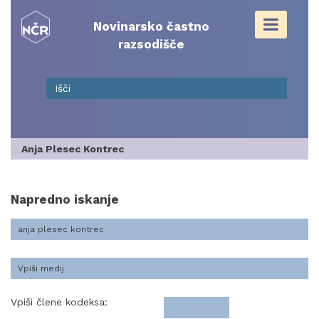
Skip
to
Novinarsko častno
content
razsodišče
Anja Plesec Kontrec
Napredno iskanje
Vpiši člene kodeksa: