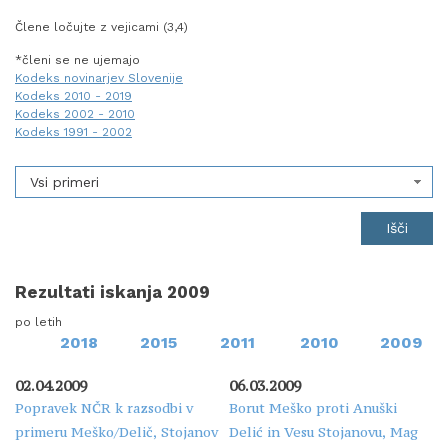
Člene ločujte z vejicami (3,4)
*členi se ne ujemajo
Kodeks novinarjev Slovenije
Kodeks 2010 - 2019
Kodeks 2002 - 2010
Kodeks 1991 - 2002
Vsi primeri
Rezultati iskanja 2009
po letih
2018
2015
2011
2010
2009
02.04.2009
06.03.2009
Popravek NČR k razsodbi v
Borut Meško proti Anuški
primeru Meško/Delič, Stojanov
Delić in Vesu Stojanovu, Mag