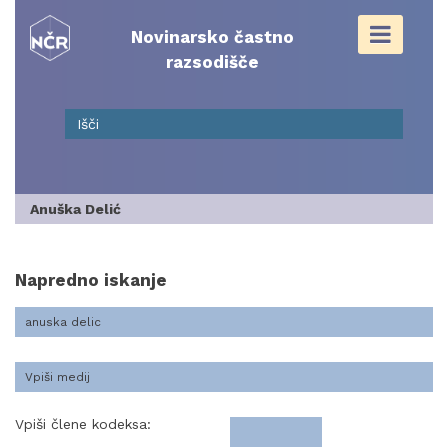
Skip
to
Novinarsko častno
content
razsodišče
Anuška Delić
Napredno iskanje
Vpiši člene kodeksa: