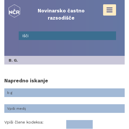
Skip
to
Novinarsko častno
content
razsodišče
B. G.
Napredno iskanje
Vpiši člene kodeksa: