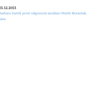
23.12.2013
Barbara Györfi proti odgovorni urednici Meliti Berzelak,
Jana