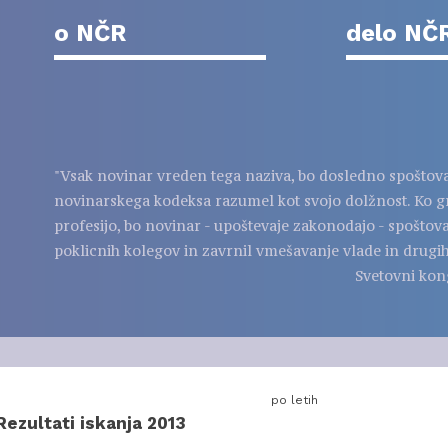
o NČR
delo NČ
"Vsak novinar vreden tega naziva, bo dosledno spoštov
novinarskega kodeksa razumel kot svojo dolžnost. Ko g
profesijo, bo novinar - upoštevaje zakonodajo - spoštov
poklicnih kolegov in zavrnil vmešavanje vlade in drugih
Svetovni kon
po letih
Rezultati iskanja 2013