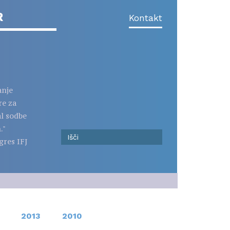
R
Kontakt
anje
re za
al sodbe
."
gres IFJ
2013
2010