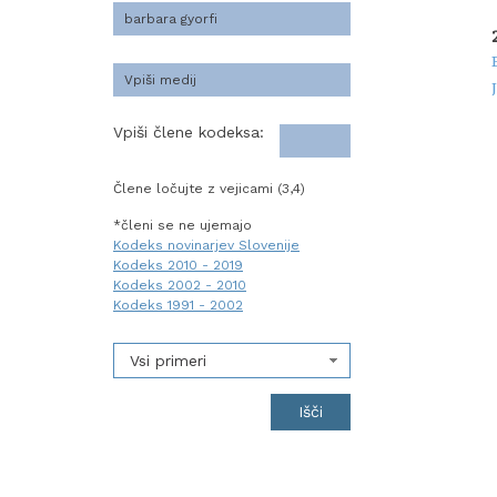
Vpiši člene kodeksa:
Člene ločujte z vejicami (3,4)
*členi se ne ujemajo
Kodeks novinarjev Slovenije
Kodeks 2010 - 2019
Kodeks 2002 - 2010
Kodeks 1991 - 2002
Vsi primeri