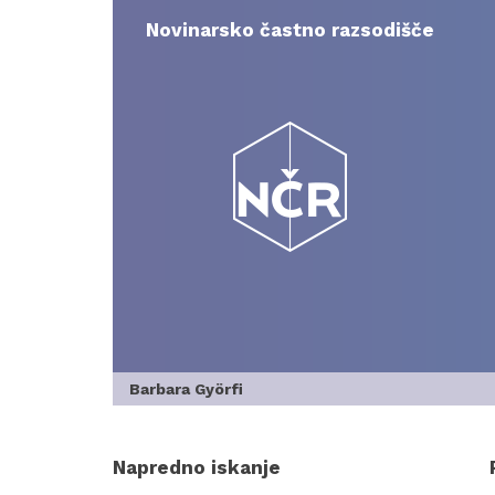
Skip
to
Novinarsko častno razsodišče
content
Barbara Györfi
Napredno iskanje