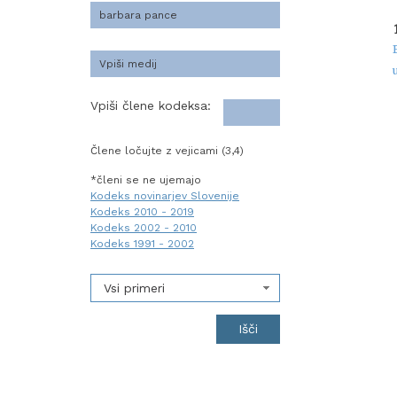
Vpiši člene kodeksa:
Člene ločujte z vejicami (3,4)
*členi se ne ujemajo
Kodeks novinarjev Slovenije
Kodeks 2010 - 2019
Kodeks 2002 - 2010
Kodeks 1991 - 2002
Vsi primeri