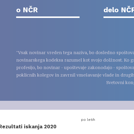
o NČR
delo NČ
"Vsak novinar vreden tega naziva, bo dosledno spoštov
novinarskega kodeksa razumel kot svojo dolžnost. Ko g
profesijo, bo novinar - upoštevaje zakonodajo - spoštov
poklicnih kolegov in zavrnil vmešavanje vlade in drugih
Svetovni kon
po letih
Rezultati iskanja 2020