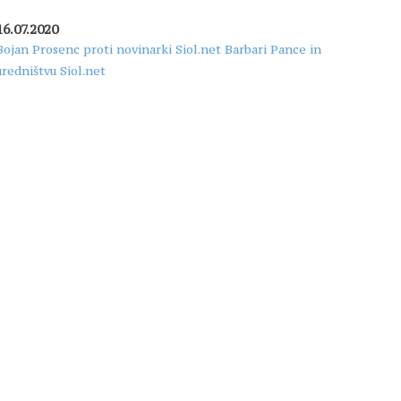
16.07.2020
Bojan Prosenc proti novinarki Siol.net Barbari Pance in
uredništvu Siol.net