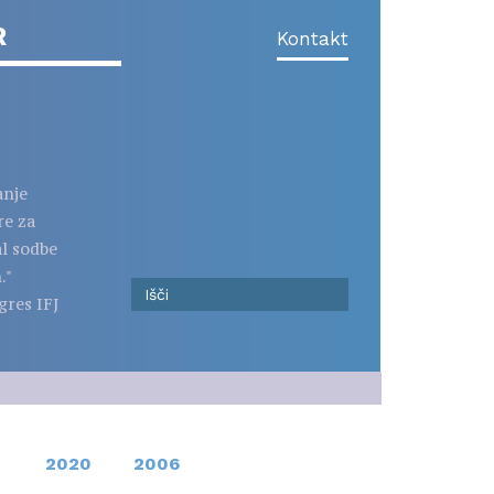
R
Kontakt
anje
re za
al sodbe
."
gres IFJ
2020
2006