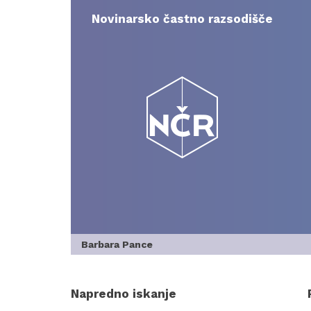
Skip
to
Novinarsko častno razsodišče
content
Barbara Pance
Napredno iskanje