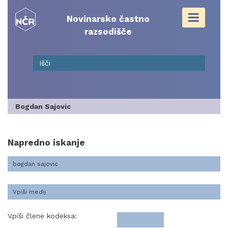
Skip
to
Novinarsko častno
content
razsodišče
Bogdan Sajovic
Napredno iskanje
Vpiši člene kodeksa: