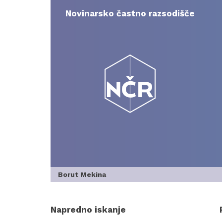
Skip
to
Novinarsko častno razsodišče
content
Borut Mekina
Napredno iskanje