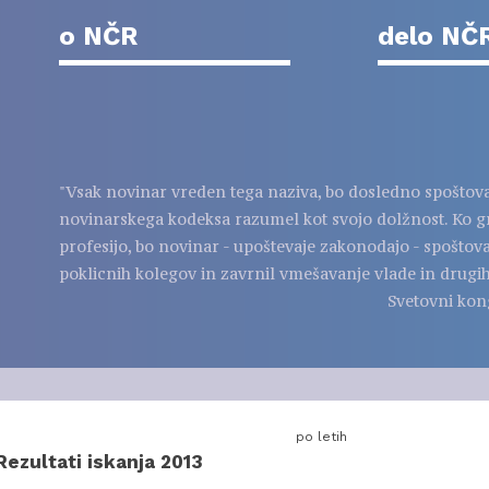
o NČR
delo NČ
"Vsak novinar vreden tega naziva, bo dosledno spoštov
novinarskega kodeksa razumel kot svojo dolžnost. Ko g
profesijo, bo novinar - upoštevaje zakonodajo - spoštov
poklicnih kolegov in zavrnil vmešavanje vlade in drugih
Svetovni kon
po letih
Rezultati iskanja 2013