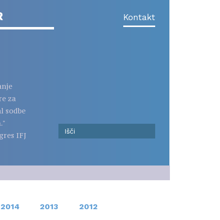
R
Kontakt
anje
re za
al sodbe
."
gres IFJ
2014
2013
2012