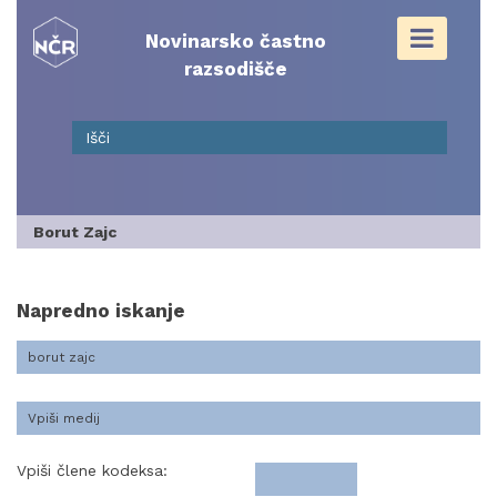
Skip
to
Novinarsko častno
content
razsodišče
Borut Zajc
Napredno iskanje
Vpiši člene kodeksa: