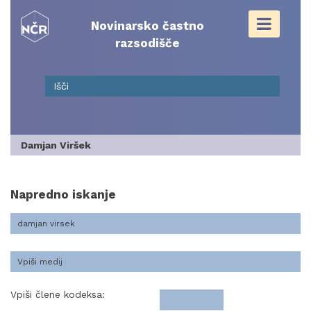
Skip
to
Novinarsko častno
content
razsodišče
Damjan Viršek
Napredno iskanje
Vpiši člene kodeksa: