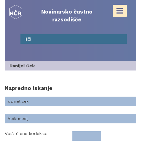
Skip
to
Novinarsko častno
content
razsodišče
Danijel Cek
Napredno iskanje
Vpiši člene kodeksa: