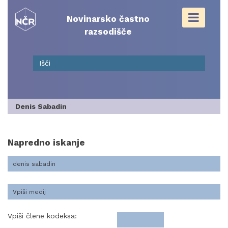
Skip
to
Novinarsko častno
content
razsodišče
Denis Sabadin
Napredno iskanje
Vpiši člene kodeksa: