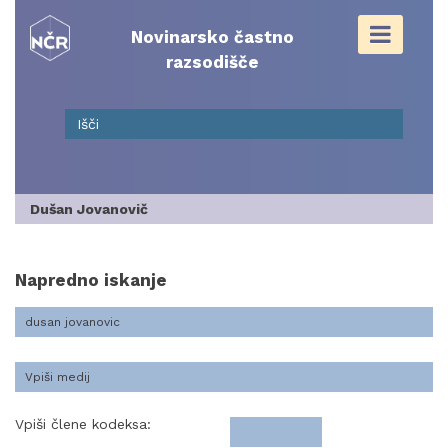
Skip
to
Novinarsko častno
content
razsodišče
Dušan Jovanovič
Napredno iskanje
Vpiši člene kodeksa: