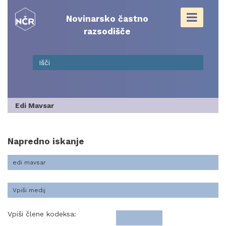
Skip
to
Novinarsko častno
content
razsodišče
Edi Mavsar
Napredno iskanje
Vpiši člene kodeksa: