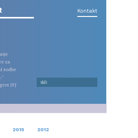
R
Kontakt
anje
re za
al sodbe
."
gres IFJ
2015
2012