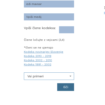
Vpiši člene kodeksa:
Člene ločujte z vejicami (3,4)
*členi se ne ujemajo
Kodeks novinarjev Slovenije
Kodeks 2010 - 2019
Kodeks 2002 - 2010
Kodeks 1991 - 2002
Vsi primeri