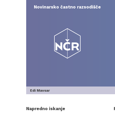
Skip
to
Novinarsko častno razsodišče
content
Edi Mavsar
Napredno iskanje