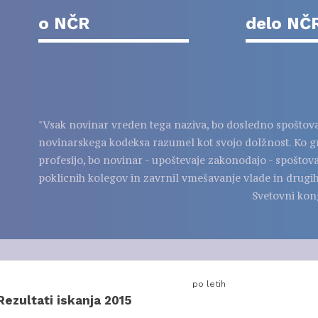
o NČR
delo NČ
"Vsak novinar vreden tega naziva, bo dosledno spoštov
novinarskega kodeksa razumel kot svojo dolžnost. Ko g
profesijo, bo novinar - upoštevaje zakonodajo - spoštov
poklicnih kolegov in zavrnil vmešavanje vlade in drugih
Svetovni kon
po letih
Rezultati iskanja 2015