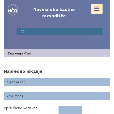
Skip
to
Novinarsko častno
content
razsodišče
Eugenija Carl
Napredno iskanje
Vpiši člene kodeksa: