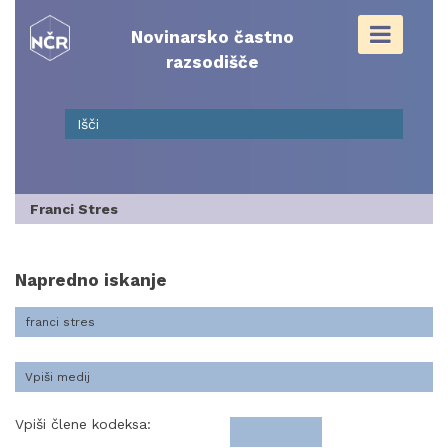
Skip
to
Novinarsko častno
content
razsodišče
Franci Stres
Napredno iskanje
Vpiši člene kodeksa: