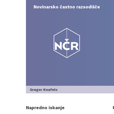
Skip
to
Novinarsko častno razsodišče
content
Gregor Knafelc
Napredno iskanje