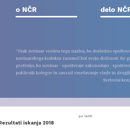
o NČR
delo NČ
"Vsak novinar vreden tega naziva, bo dosledno spoštov
novinarskega kodeksa razumel kot svojo dolžnost. Ko g
profesijo, bo novinar - upoštevaje zakonodajo - spoštov
poklicnih kolegov in zavrnil vmešavanje vlade in drugih
Svetovni kon
po letih
Rezultati iskanja 2018