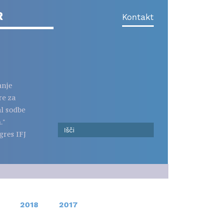
R
Kontakt
anje
re za
al sodbe
."
gres IFJ
2018
2017