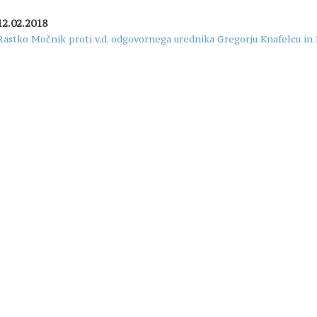
12.02.2018
Rastko Močnik proti v.d. odgovornega urednika Gregorju Knafelcu in 