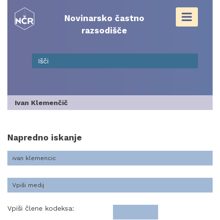
Skip
to
Novinarsko častno
content
razsodišče
Ivan Klemenčič
Napredno iskanje
Vpiši člene kodeksa: