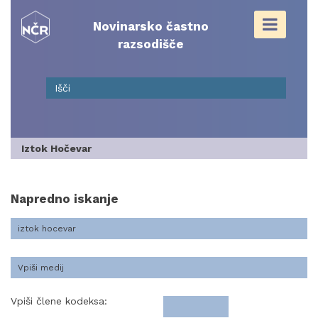
Skip
to
Novinarsko častno
content
razsodišče
Iztok Hočevar
Napredno iskanje
Vpiši člene kodeksa: