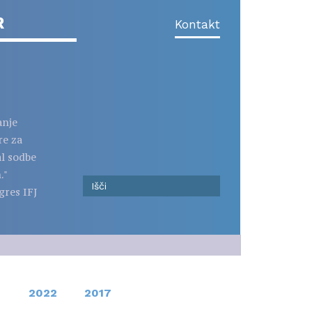
R
Kontakt
anje
re za
al sodbe
."
gres IFJ
2022
2017