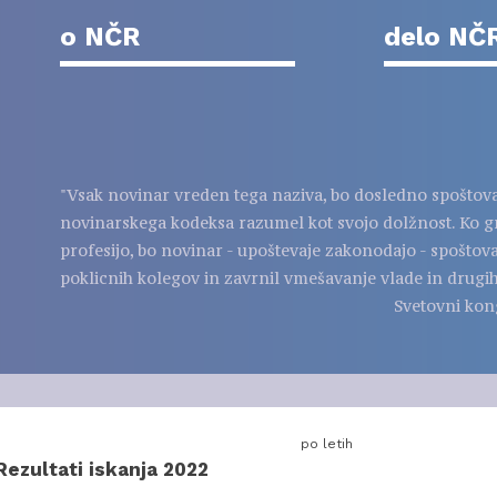
o NČR
delo NČ
"Vsak novinar vreden tega naziva, bo dosledno spoštov
novinarskega kodeksa razumel kot svojo dolžnost. Ko g
profesijo, bo novinar - upoštevaje zakonodajo - spoštov
poklicnih kolegov in zavrnil vmešavanje vlade in drugih
Svetovni kon
po letih
Rezultati iskanja 2022