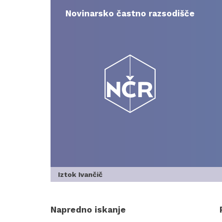
Skip
to
Novinarsko častno razsodišče
content
Iztok Ivančič
Napredno iskanje