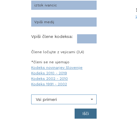
Vpiši člene kodeksa:
Člene ločujte z vejicami (3,4)
*členi se ne ujemajo
Kodeks novinarjev Slovenije
Kodeks 2010 - 2019
Kodeks 2002 - 2010
Kodeks 1991 - 2002
Vsi primeri