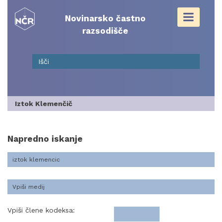
Skip
to
Novinarsko častno
content
razsodišče
Iztok Klemenčič
Napredno iskanje
Vpiši člene kodeksa: