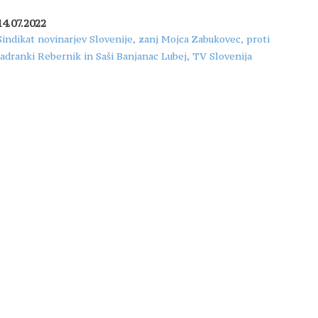
14.07.2022
Sindikat novinarjev Slovenije, zanj Mojca Zabukovec, proti
Jadranki Rebernik in Saši Banjanac Lubej, TV Slovenija