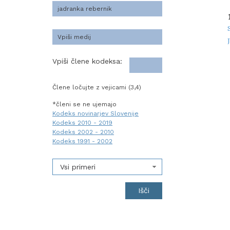
Vpiši člene kodeksa:
Člene ločujte z vejicami (3,4)
*členi se ne ujemajo
Kodeks novinarjev Slovenije
Kodeks 2010 - 2019
Kodeks 2002 - 2010
Kodeks 1991 - 2002
Vsi primeri