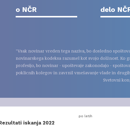
o NČR
delo NČ
"Vsak novinar vreden tega naziva, bo dosledno spoštov
novinarskega kodeksa razumel kot svojo dolžnost. Ko g
profesijo, bo novinar - upoštevaje zakonodajo - spoštov
poklicnih kolegov in zavrnil vmešavanje vlade in drugih
Svetovni kon
po letih
Rezultati iskanja 2022