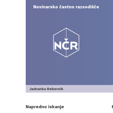
Skip
to
Novinarsko častno razsodišče
content
Jadranka Rebernik
Napredno iskanje