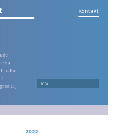
R
Kontakt
anje
re za
al sodbe
."
gres IFJ
2022