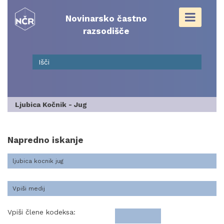
Skip
to
Novinarsko častno
content
razsodišče
Ljubica Kočnik - Jug
Napredno iskanje
Vpiši člene kodeksa: