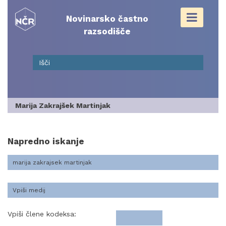
Skip
to
Novinarsko častno
content
razsodišče
Marija Zakrajšek Martinjak
Napredno iskanje
Vpiši člene kodeksa: