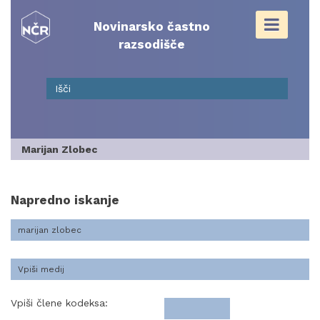
Skip
to
Novinarsko častno
content
razsodišče
Marijan Zlobec
Napredno iskanje
Vpiši člene kodeksa: