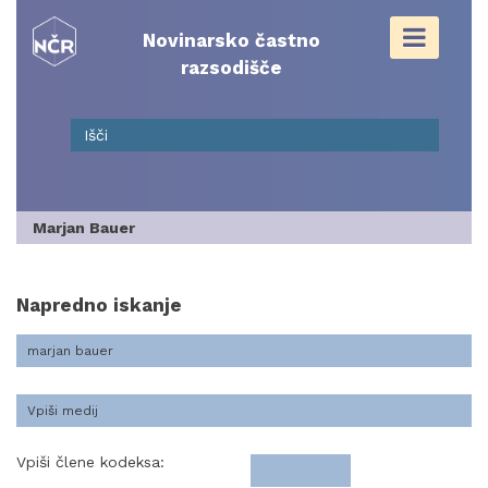
Skip
to
Novinarsko častno
content
razsodišče
Marjan Bauer
Napredno iskanje
Vpiši člene kodeksa: