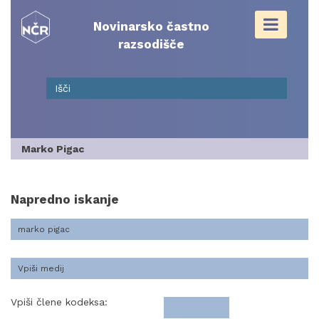
Skip
to
Novinarsko častno
content
razsodišče
Marko Pigac
Napredno iskanje
Vpiši člene kodeksa: