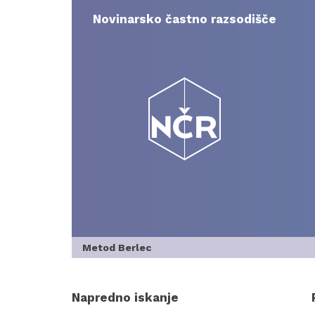
Skip
to
Novinarsko častno razsodišče
content
Metod Berlec
Napredno iskanje