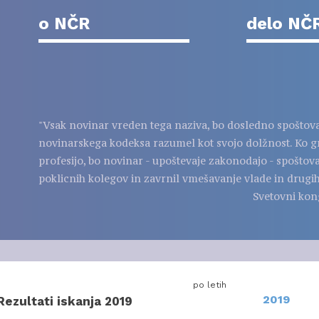
o NČR
delo NČ
"Vsak novinar vreden tega naziva, bo dosledno spoštov
novinarskega kodeksa razumel kot svojo dolžnost. Ko g
profesijo, bo novinar - upoštevaje zakonodajo - spoštov
poklicnih kolegov in zavrnil vmešavanje vlade in drugih
Svetovni kon
po letih
2019
Rezultati iskanja 2019