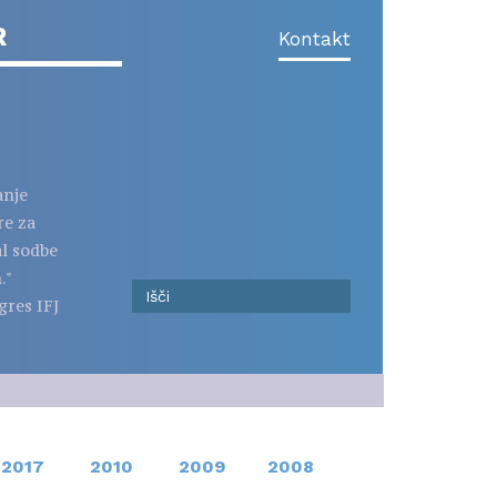
R
Kontakt
anje
re za
al sodbe
."
gres IFJ
2017
2010
2009
2008