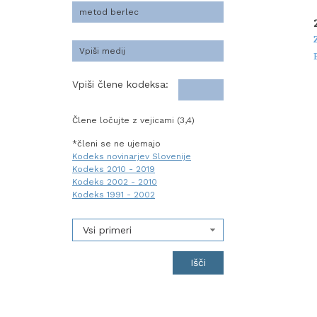
Vpiši člene kodeksa:
Člene ločujte z vejicami (3,4)
*členi se ne ujemajo
Kodeks novinarjev Slovenije
Kodeks 2010 - 2019
Kodeks 2002 - 2010
Kodeks 1991 - 2002
Vsi primeri