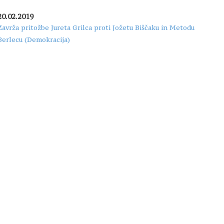
20.02.2019
Zavrža pritožbe Jureta Grilca proti Jožetu Biščaku in Metodu
Berlecu (Demokracija)