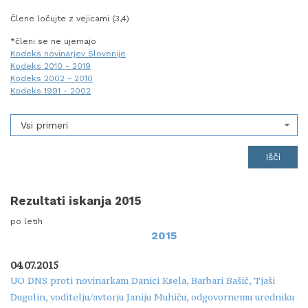
Člene ločujte z vejicami (3,4)
*členi se ne ujemajo
Kodeks novinarjev Slovenije
Kodeks 2010 - 2019
Kodeks 2002 - 2010
Kodeks 1991 - 2002
Vsi primeri
Rezultati iskanja 2015
po letih
2015
04.07.2015
UO DNS proti novinarkam Danici Ksela, Barbari Bašič, Tjaši
Dugolin, voditelju/avtorju Janiju Muhiču, odgovornemu uredniku