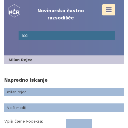
Skip
to
Novinarsko častno
content
razsodišče
Milan Rejec
Napredno iskanje
Vpiši člene kodeksa: