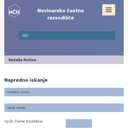
Skip
to
Novinarsko častno
content
razsodišče
Nataša Ručna
Napredno iskanje
Vpiši člene kodeksa: