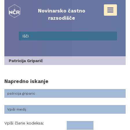
Skip
to
Novinarsko častno
content
razsodišče
Patricija Griparič
Napredno iskanje
Vpiši člene kodeksa: