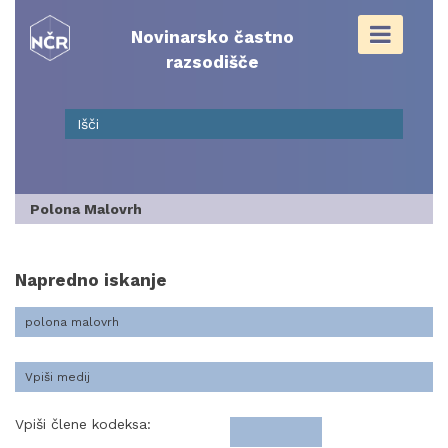
Skip
to
Novinarsko častno
content
razsodišče
Polona Malovrh
Napredno iskanje
Vpiši člene kodeksa: