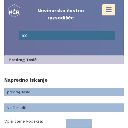
Skip
to
Novinarsko častno
content
razsodišče
Predrag Tasić
Napredno iskanje
Vpiši člene kodeksa: