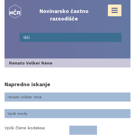
Skip
to
Novinarsko častno
content
razsodišče
Renato Volker Rene
Napredno iskanje
Vpiši člene kodeksa: