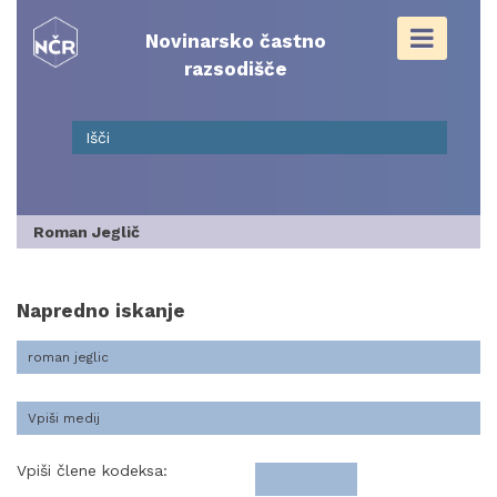
Skip
to
Novinarsko častno
content
razsodišče
Roman Jeglič
Napredno iskanje
Vpiši člene kodeksa: