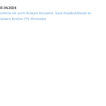
05.04.2024
Srebrna nit proti Romani Kocjančič, Katji Stamboldžioski in
Karmen Bončar (TV Slovenija)