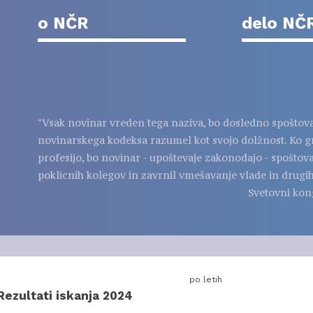
o NČR
delo NČ
"Vsak novinar vreden tega naziva, bo dosledno spoštov
novinarskega kodeksa razumel kot svojo dolžnost. Ko g
profesijo, bo novinar - upoštevaje zakonodajo - spoštov
poklicnih kolegov in zavrnil vmešavanje vlade in drugih
Svetovni kon
po letih
Rezultati iskanja 2024