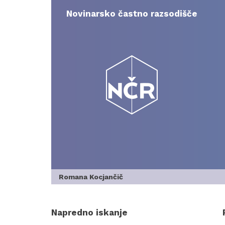
Skip
to
Novinarsko častno razsodišče
content
Romana Kocjančič
Napredno iskanje