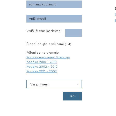
Vpiši člene kodeksa:
Člene ločujte z vejicami (3,4)
*členi se ne ujemajo
Kodeks novinarjev Slovenije
Kodeks 2010 - 2019
Kodeks 2002 - 2010
Kodeks 1991 - 2002
Vsi primeri