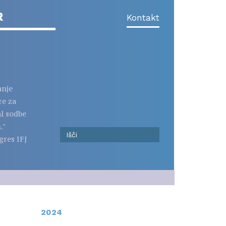
R
Kontakt
anje
re za
al sodbe
."
gres IFJ
2024