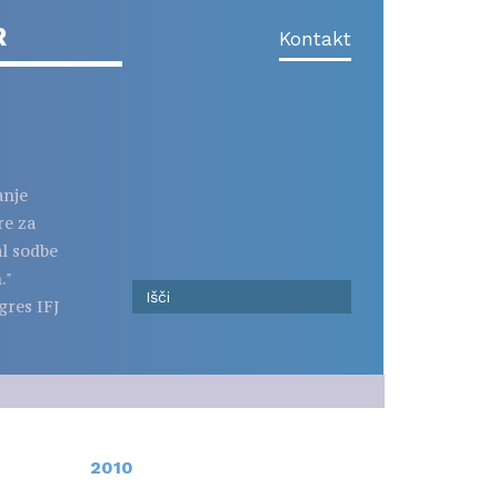
R
Kontakt
anje
re za
al sodbe
."
gres IFJ
2010