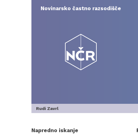
Skip
to
Novinarsko častno razsodišče
content
Rudi Zavrl
Napredno iskanje