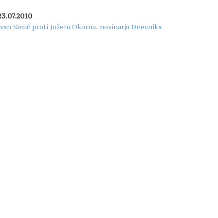
23.07.2010
Ivan Simič proti Jožetu Okornu, novinarju Dnevnika