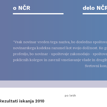
o NČR
delo NČ
"Vsak novinar vreden tega naziva, bo dosledno spoštov
novinarskega kodeksa razumel kot svojo dolžnost. Ko g
profesijo, bo novinar - upoštevaje zakonodajo - spoštov
poklicnih kolegov in zavrnil vmešavanje vlade in drugih
Svetovni kon
po letih
Rezultati iskanja 2010