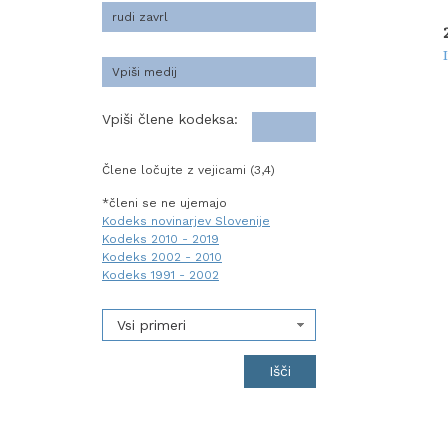
Vpiši člene kodeksa:
Člene ločujte z vejicami (3,4)
*členi se ne ujemajo
Kodeks novinarjev Slovenije
Kodeks 2010 - 2019
Kodeks 2002 - 2010
Kodeks 1991 - 2002
Vsi primeri