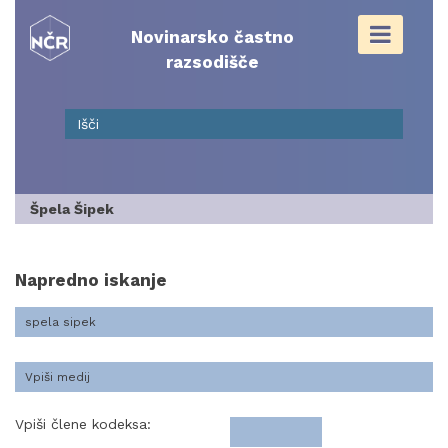
Skip
to
Novinarsko častno
content
razsodišče
Špela Šipek
Napredno iskanje
Vpiši člene kodeksa: