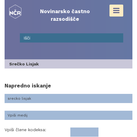
Skip
to
Novinarsko častno
content
razsodišče
Srečko Lisjak
Napredno iskanje
Vpiši člene kodeksa: