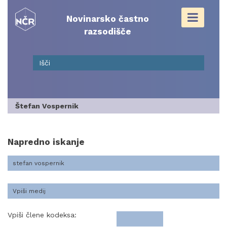
Skip
to
Novinarsko častno
content
razsodišče
Štefan Vospernik
Napredno iskanje
Vpiši člene kodeksa: