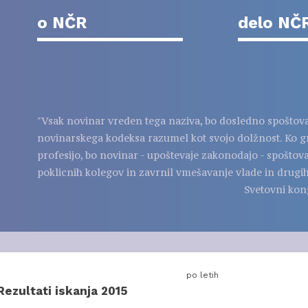
o NČR
delo NČ
"Vsak novinar vreden tega naziva, bo dosledno spoštov
novinarskega kodeksa razumel kot svojo dolžnost. Ko g
profesijo, bo novinar - upoštevaje zakonodajo - spoštov
poklicnih kolegov in zavrnil vmešavanje vlade in drugih
Svetovni kon
po letih
Rezultati iskanja 2015