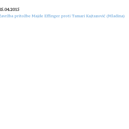
05.04.2015
Zavržba pritožbe Majde Effinger proti Tamari Kajtazović (Mladina)