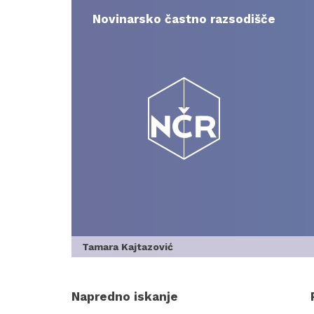
Skip
to
Novinarsko častno razsodišče
content
Tamara Kajtazović
Napredno iskanje