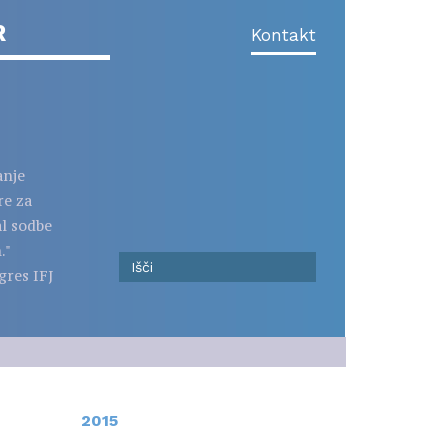
R
Kontakt
anje
re za
al sodbe
."
gres IFJ
2015