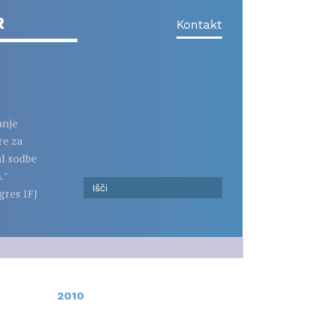
R
Kontakt
anje
re za
al sodbe
."
gres IFJ
2010