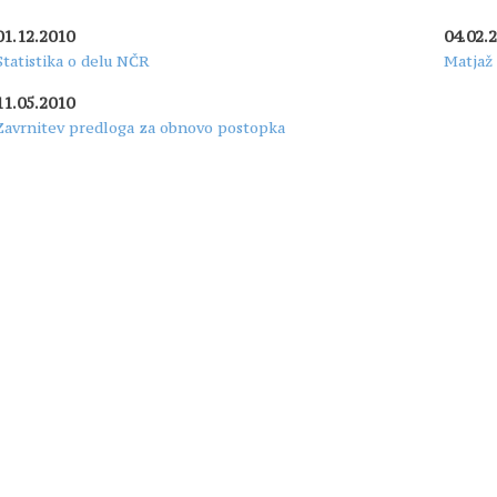
01.12.2010
04.02.
Statistika o delu NČR
Matjaž 
11.05.2010
Zavrnitev predloga za obnovo postopka