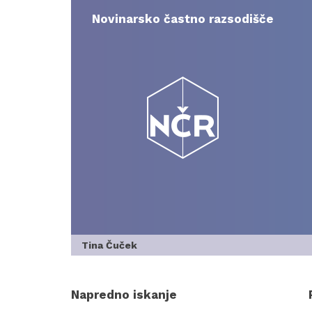
Skip
to
Novinarsko častno razsodišče
content
Tina Čuček
Napredno iskanje