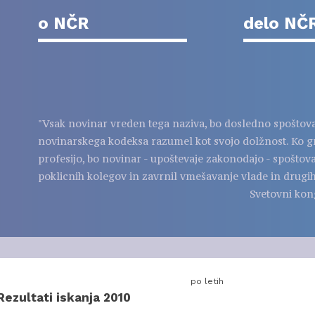
o NČR
delo NČ
"Vsak novinar vreden tega naziva, bo dosledno spoštov
novinarskega kodeksa razumel kot svojo dolžnost. Ko g
profesijo, bo novinar - upoštevaje zakonodajo - spoštov
poklicnih kolegov in zavrnil vmešavanje vlade in drugih
Svetovni kon
po letih
Rezultati iskanja 2010