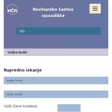
Skip
to
Novinarsko častno
content
razsodišče
Urška Košir
Napredno iskanje
Vpiši člene kodeksa: