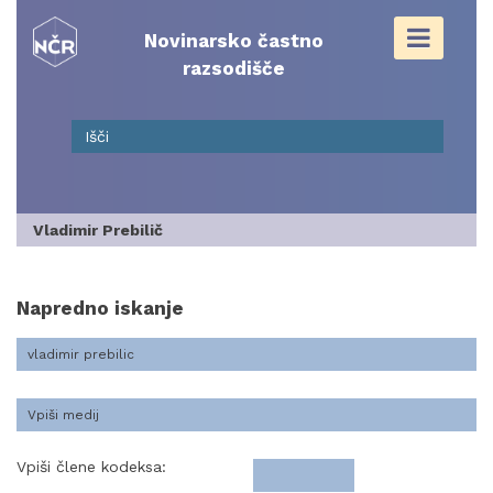
Skip
to
Novinarsko častno
content
razsodišče
Vladimir Prebilič
Napredno iskanje
Vpiši člene kodeksa: