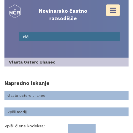
Skip
to
Novinarsko častno
content
razsodišče
Vlasta Osterc Uhanec
Napredno iskanje
Vpiši člene kodeksa: