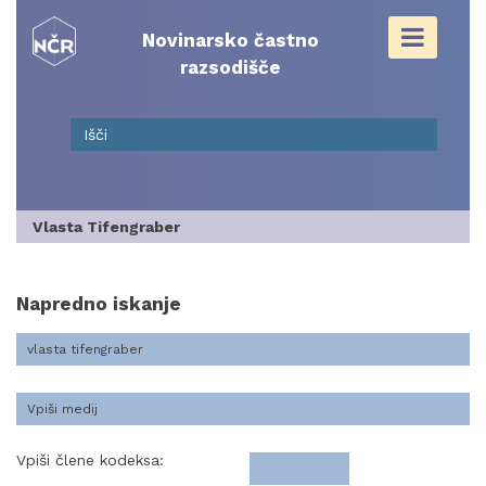
Skip
to
Novinarsko častno
content
razsodišče
Vlasta Tifengraber
Napredno iskanje
Vpiši člene kodeksa: