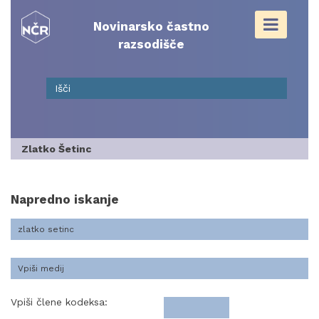
Skip
to
Novinarsko častno
content
razsodišče
Zlatko Šetinc
Napredno iskanje
Vpiši člene kodeksa: