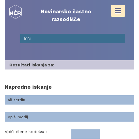
Skip
to
Novinarsko častno
content
razsodišče
Rezultati iskanja za:
Napredno iskanje
Vpiši člene kodeksa: