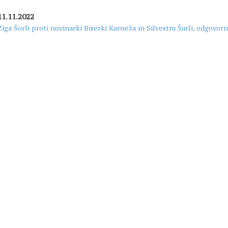
11.11.2022
Žiga Šorli proti novinarki Biserki Karneža in Silvestru Šurli, odgovo