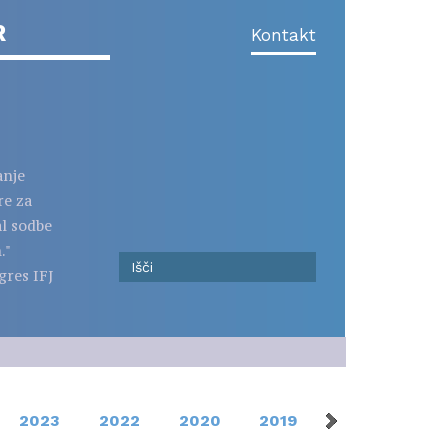
R
Kontakt
anje
re za
al sodbe
."
gres IFJ
2023
2022
2020
2019
2017
201