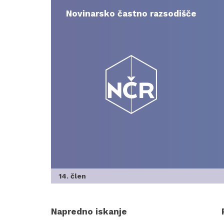
Skip
to
Novinarsko častno razsodišče
content
14. člen
Napredno iskanje