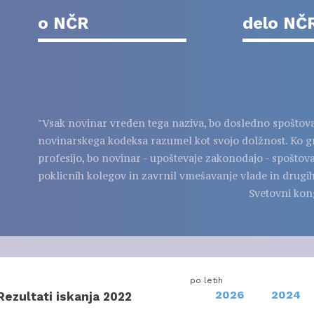
o NČR
delo NČ
"Vsak novinar vreden tega naziva, bo dosledno spoštov
novinarskega kodeksa razumel kot svojo dolžnost. Ko g
profesijo, bo novinar - upoštevaje zakonodajo - spoštov
poklicnih kolegov in zavrnil vmešavanje vlade in drugih
Svetovni kon
po letih
2026
2024
Rezultati iskanja 2022