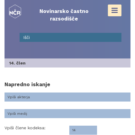
Skip
to
Novinarsko častno
content
razsodišče
14. člen
Napredno iskanje
Vpiši člene kodeksa: